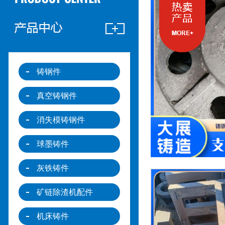
铸钢件
真空铸钢件
消失模铸钢件
球墨铸件
灰铁铸件
矿链除渣机配件
机床铸件