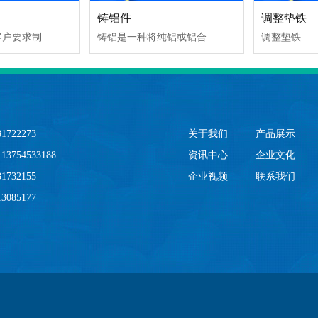
铸铝件
调整垫铁
我公司可以按客户要求制作各种铸钢件.技术要求严格，拥有*的自动检验设备，很好的保障了产品的质量。专业的设备对产品的外形进行处理，使产品的外形更加光滑、细腻、美观！...
铸铝是一种将纯铝或铝合金锭按标准的成份比例配制后,经过人工加热将其变成铝合金液体或熔融状态后再通过专业的模具或相应工艺将铝液或熔融状态的铝合金浇注进型腔...
调整垫铁...
722273
关于我们
产品展示
754533188
资讯中心
企业文化
732155
企业视频
联系我们
085177